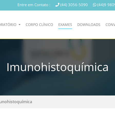
Entre em Contato :
(44) 3056-5090
(44)9 980
ORATÓRIO
CORPO CLÍNICO
EXAMES
DOWNLOADS
CONV
Imunohistoquímica
unohistoquímica