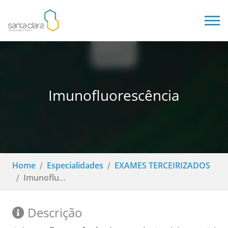
Imunofluorescência
Home
Especialidades
EXAMES TERCEIRIZADOS
Imunofluorescência
Descrição