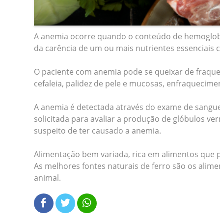
A anemia ocorre quando o conteúdo de hemoglob
da carência de um ou mais nutrientes essenciais c
O paciente com anemia pode se queixar de fraqueza,
cefaleia, palidez de pele e mucosas, enfraquecim
A anemia é detectada através do exame de sangue
solicitada para avaliar a produção de glóbulos 
suspeito de ter causado a anemia.
Alimentação bem variada, rica em alimentos que p
As melhores fontes naturais de ferro são os alime
animal.