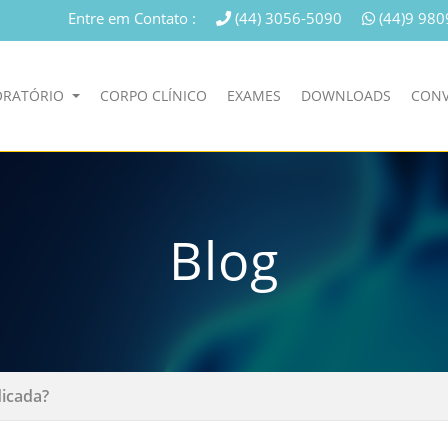
Entre em Contato :
(44) 3056-5090
(44)9 980
ORATÓRIO
CORPO CLÍNICO
EXAMES
DOWNLOADS
CONV
Blog
dicada?